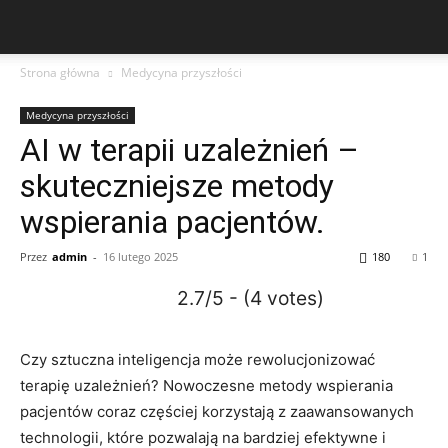
Strona główna
Medycyna przyszłości
Medycyna przyszłości
AI w terapii uzależnień –
skuteczniejsze metody
wspierania pacjentów.
Przez
admin
-
16 lutego 2025
180
1
2.7/5 - (4 votes)
Czy sztuczna inteligencja może rewolucjonizować
terapię uzależnień? Nowoczesne metody wspierania
pacjentów coraz częściej korzystają z zaawansowanych
technologii, które pozwalają na bardziej efektywne i