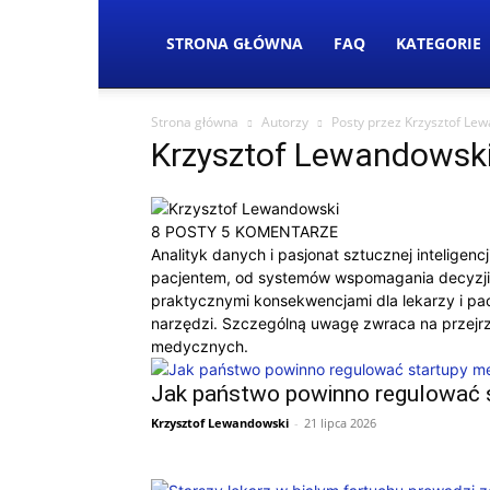
STRONA GŁÓWNA
FAQ
KATEGORIE
Strona główna
Autorzy
Posty przez Krzysztof Le
Krzysztof Lewandowsk
8 POSTY
5 KOMENTARZE
Analityk danych i pasjonat sztucznej inteligen
pacjentem, od systemów wspomagania decyzji k
praktycznymi konsekwencjami dla lekarzy i pac
narzędzi. Szczególną uwagę zwraca na przejrz
medycznych.
Jak państwo powinno regulować st
Krzysztof Lewandowski
-
21 lipca 2026