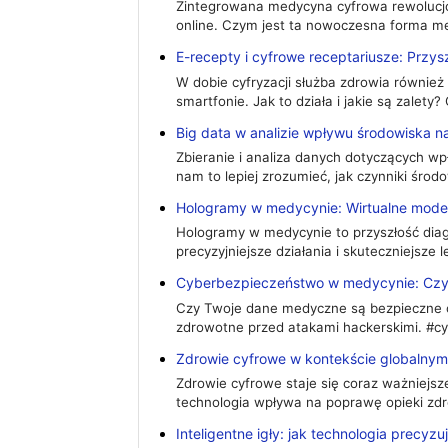
Zintegrowana medycyna cyfrowa rewolucjo
online. Czym jest ta nowoczesna forma med
E-recepty i cyfrowe receptariusze: Przy
W dobie cyfryzacji służba zdrowia również
smartfonie. Jak to działa i jakie są zalet
Big data w analizie wpływu środowiska n
Zbieranie i analiza danych dotyczących wpł
nam to lepiej zrozumieć, jak czynniki ś
Hologramy w medycynie: Wirtualne mode
Hologramy w medycynie to przyszłość diagn
precyzyjniejsze działania i skuteczniejsze 
Cyberbezpieczeństwo w medycynie: Czy
Czy Twoje dane medyczne są bezpieczne on
zdrowotne przed atakami hackerskimi. #
Zdrowie cyfrowe w kontekście globalnym: 
Zdrowie cyfrowe staje się coraz ważniejsz
technologia wpływa na poprawę opieki zd
Inteligentne igły: jak technologia precyzu