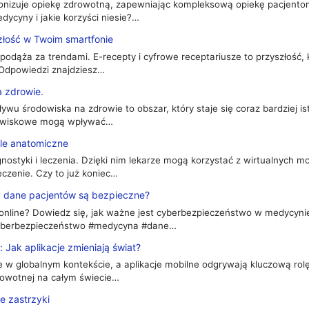
nizuje opiekę zdrowotną, zapewniając kompleksową opiekę pacjentom 
ycyny i jakie korzyści niesie?…
szłość w Twoim smartfonie
 podąża za trendami. E-recepty i cyfrowe receptariusze to przyszłość
y? Odpowiedzi znajdziesz…
a zdrowie.
ywu środowiska na zdrowie to obszar, który staje się coraz bardziej is
rodowiskowe mogą wpływać…
le anatomiczne
ostyki i leczenia. Dzięki nim lekarze mogą korzystać z wirtualnych m
leczenie. Czy to już koniec…
 dane pacjentów są bezpieczne?
line? Dowiedz się, jak ważne jest cyberbezpieczeństwo w medycynie 
cyberbezpieczeństwo #medycyna #dane…
Jak aplikacje zmieniają świat?
e w globalnym kontekście, a aplikacje mobilne odgrywają kluczową rol
rowotnej na całym świecie…
je zastrzyki