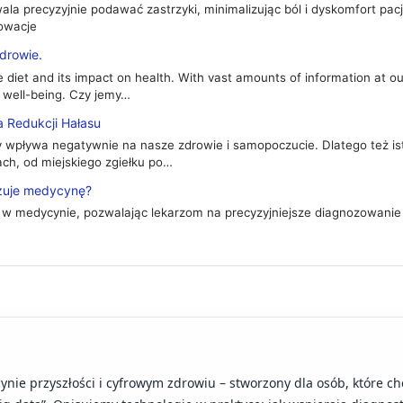
wala precyzyjnie podawać zastrzyki, minimalizując ból i dyskomfort pa
owacje
zdrowie.
 diet and its impact on health. With vast amounts of information at ou
 well-being. Czy jemy…
 Redukcji Hałasu
wpływa negatywnie na nasze zdrowie i samopoczucie. Dlatego też ist
ch, od miejskiego zgiełku po…
zuje medycynę?
w medycynie, pozwalając lekarzom na precyzyjniejsze diagnozowanie 
ynie przyszłości i cyfrowym zdrowiu – stworzony dla osób, które c